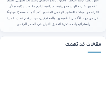
الفوركس، توليد الدخل أونلاين، ريادة الأعمال والتدريب المهني. يجمع
علاء بين خبرته الواسعة ورؤيته الإبداعية ليقدم مقالات جذابة تمكّن
القراء من مواكبة المشهد الرقمي المتطور. تُعد أعماله مصدرًا موثوقًا
لكل من رواد الأعمال الطموحين والمحترفين، حيث يقدم نصائح عملية
واستراتيجيات مبتكرة لتحقيق النجاح في العصر الرقمي.
مقالات قد تهمك