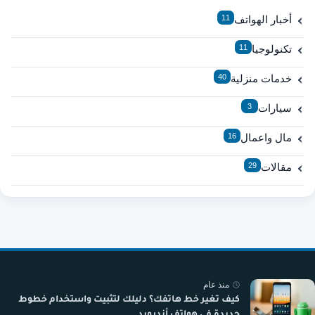
أخبار الهواتف
11
تكنولوجيا
11
خدمات منزلية
40
سيارات
3
مال واعمال
16
مقالات
29
منذ عام
كيف تغير خط هاتفك؟ دليلك لتثبيت واستخدام خطوط
جديدة في هواتف أندرويد