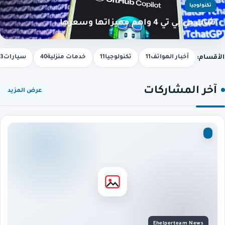
تكنولوجيا
شات جي بي تي 4 واهم مميزاتها وسعرها
الأقسام:
أخبار الهواتف11
تكنولوجيا11
خدمات منزلية40
سيارات3
آخر المشاركات
عرض المزيد