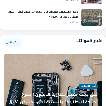
٢ ديسمبر ٢٠٢٤
دليل تقييمات البنوك في الإمارات: كيف تختار البنك
المثالي لك في 2024؟
٢٤ أكتوبر ٢٠٢٤
أخبار الهواتف
عرض الكل
أخبار الهواتف
متى يجب تغيير بطارية الآيفون؟ شرح
"صحة البطارية" والنسبة التي يجب أن تقلق