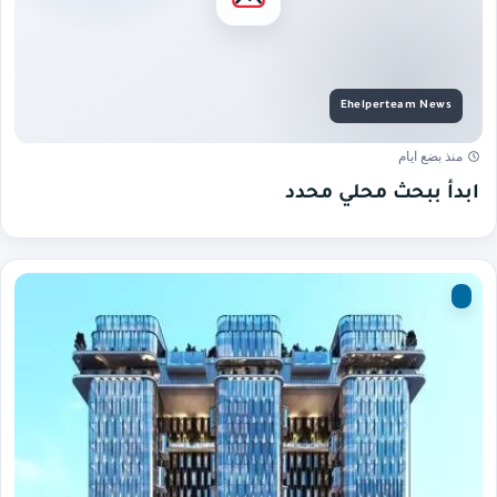
منذ بضع ايام
ابدأ ببحث محلي محدد