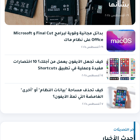
بشأنها
٢٩ أغسطس ٢٠٢٥
بدائل مجانية وقوية لبرامج Final Cut و Microsoft
Office على نظام ماك
٢٩ أغسطس ٢٠٢٥
كيف تجعل الآيفون يعمل من أجلك؟ 10 اختصارات
مفيدة وعملية في تطبيق Shortcuts
١٤ أغسطس ٢٠٢٥
كيف تحذف مساحة "بيانات النظام" أو "أخرى"
الغامضة التي تملأ الآيفون؟
٧ أغسطس ٢٠٢٥
آخر التحديثات
أحدث الأخبار