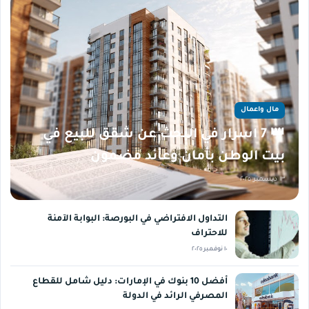
مال واعمال
👑 7 اسرار في البحث عن شقق للبيع في
بيت الوطن بأمان وعائد مضمون
١٣ ديسمبر ٢٠٢٥
التداول الافتراضي في البورصة: البوابة الآمنة
للاحتراف
١٠ نوفمبر ٢٠٢٥
أفضل 10 بنوك في الإمارات: دليل شامل للقطاع
المصرفي الرائد في الدولة