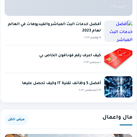
٣ أبريل ٢٠٢٤
أفضل خدمات البث المباشر والفيديوهات في العالم
لعام 2023
٨ نوفمبر ٢٠٢٣
كيف اعرف رقم فودافون الخاص بي
١ سبتمبر ٢٠٢٣
أفضل 5 وظائف تقنية IT وكيف تحصل عليها
٢٩ أغسطس ٢٠٢٣
مال واعمال
عرض الكل