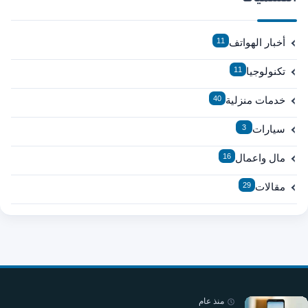
أخبار الهواتف
11
تكنولوجيا
11
خدمات منزلية
40
سيارات
3
مال واعمال
16
مقالات
29
منذ عام