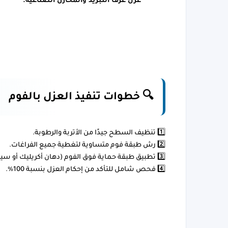
عزل غرف التبريد والمخازن الصناعية.
🔍 خطوات تنفيذ العزل بالفوم
1️⃣ 
تنظيف السطح جيدًا من الأتربة والرطوبة
.
2️⃣ 
رش طبقة فوم متساوية لتغطية جميع الفراغات
.
3️⃣ 
تطبيق طبقة حماية فوق الفوم (دهان أكريليك أو سي
4️⃣ 
فحص شامل للتأكد من إحكام العزل بنسبة 100%.