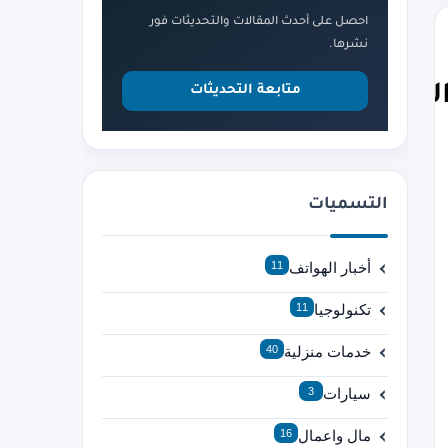
احصل على أحدث المقالات والتحديثات فور
نشرها.
التسربات
متابعة التحديثات
التسميات
أخبار الهواتف
11
تكنولوجيا
11
خدمات منزلية
40
سيارات
3
مال واعمال
16