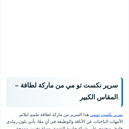
سرير نكست تو مي من ماركة لطافة –
المقاس الكبير
سرير نكست تومي
هذا السرير من ماركة لطافة صُمم ليلائم
الأمهات الباحثات عن الأناقة والوظيفة في آنٍ معًا. يأتي بلون رمادي
هادئ، ويحتوي على شبكة جانبية للتهوية، وسلة تخزين مدمجة