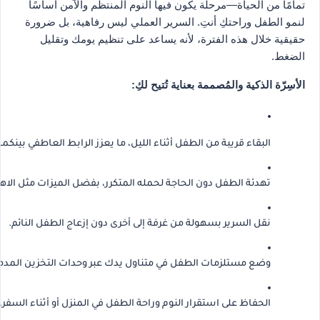
تمامًا من الحياة—مرحلة يكون فيها النوم المنتظم والآمن أساسًا
لنمو الطفل وراحتكِ أنتِ. السرير العملي ليس رفاهية، بل ضرورة
حقيقية خلال هذه الفترة، لأنه يساعد على تنظيم يومك وتقليل
الضغط.
الأسِرّة الذكية والمُصممة بعناية تُتيح لكِ:
البقاء قريبة من الطفل أثناء الليل، ما يعزز الرابط العاطفي بينكما
تهدئة الطفل دون الحاجة لحمله المتكرر، بفضل الميزات مثل الاه
نقل السرير بسهولة من غرفة إلى أخرى دون إزعاج الطفل النائم.
وضع مستلزمات الطفل في متناول يدك عبر وحدات التخزين المدم
الحفاظ على استقرار النوم وراحة الطفل في المنزل أو أثناء السفر.