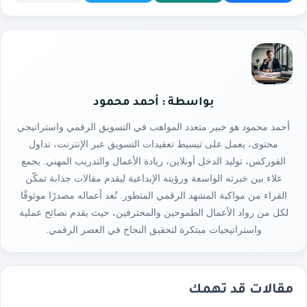
بواسطة : أحمد محمود
أحمد محمود هو خبير متعدد المواهب في التسويق الرقمي واستراتيجي
محتوى، يعمل على تبسيط تعقيدات التسويق عبر الإنترنت، تداول
الفوركس، توليد الدخل أونلاين، ريادة الأعمال والتدريب المهني. يجمع
علاء بين خبرته الواسعة ورؤيته الإبداعية ليقدم مقالات جذابة تمكّن
القراء من مواكبة المشهد الرقمي المتطور. تُعد أعماله مصدرًا موثوقًا
لكل من رواد الأعمال الطموحين والمحترفين، حيث يقدم نصائح عملية
واستراتيجيات مبتكرة لتحقيق النجاح في العصر الرقمي.
مقالات قد تهمك