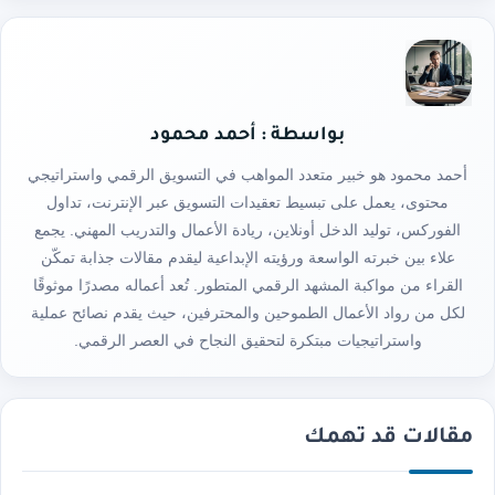
بواسطة : أحمد محمود
أحمد محمود هو خبير متعدد المواهب في التسويق الرقمي واستراتيجي
محتوى، يعمل على تبسيط تعقيدات التسويق عبر الإنترنت، تداول
الفوركس، توليد الدخل أونلاين، ريادة الأعمال والتدريب المهني. يجمع
علاء بين خبرته الواسعة ورؤيته الإبداعية ليقدم مقالات جذابة تمكّن
القراء من مواكبة المشهد الرقمي المتطور. تُعد أعماله مصدرًا موثوقًا
لكل من رواد الأعمال الطموحين والمحترفين، حيث يقدم نصائح عملية
واستراتيجيات مبتكرة لتحقيق النجاح في العصر الرقمي.
مقالات قد تهمك