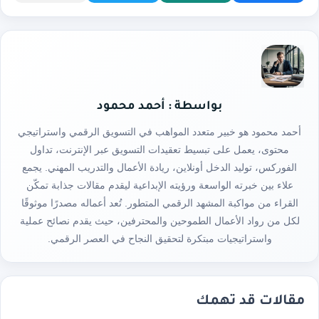
بواسطة : أحمد محمود
أحمد محمود هو خبير متعدد المواهب في التسويق الرقمي واستراتيجي
محتوى، يعمل على تبسيط تعقيدات التسويق عبر الإنترنت، تداول
الفوركس، توليد الدخل أونلاين، ريادة الأعمال والتدريب المهني. يجمع
علاء بين خبرته الواسعة ورؤيته الإبداعية ليقدم مقالات جذابة تمكّن
القراء من مواكبة المشهد الرقمي المتطور. تُعد أعماله مصدرًا موثوقًا
لكل من رواد الأعمال الطموحين والمحترفين، حيث يقدم نصائح عملية
واستراتيجيات مبتكرة لتحقيق النجاح في العصر الرقمي.
مقالات قد تهمك