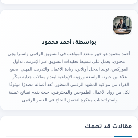
بواسطة : أحمد محمود
أحمد محمود هو خبير متعدد المواهب في التسويق الرقمي واستراتيجي
محتوى، يعمل على تبسيط تعقيدات التسويق عبر الإنترنت، تداول
الفوركس، توليد الدخل أونلاين، ريادة الأعمال والتدريب المهني. يجمع
علاء بين خبرته الواسعة ورؤيته الإبداعية ليقدم مقالات جذابة تمكّن
القراء من مواكبة المشهد الرقمي المتطور. تُعد أعماله مصدرًا موثوقًا
لكل من رواد الأعمال الطموحين والمحترفين، حيث يقدم نصائح عملية
واستراتيجيات مبتكرة لتحقيق النجاح في العصر الرقمي.
مقالات قد تهمك