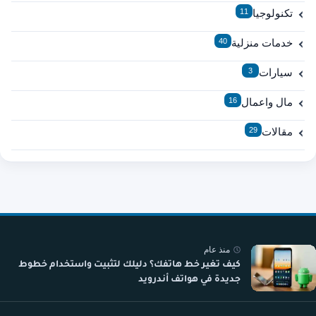
تكنولوجيا
11
خدمات منزلية
40
سيارات
3
مال واعمال
16
مقالات
29
منذ عام
كيف تغير خط هاتفك؟ دليلك لتثبيت واستخدام خطوط
جديدة في هواتف أندرويد