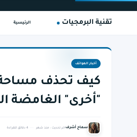
تقنية البرمجيات
الرئيسية
أخبار الهواتف
كيف تحذف مساحة "ب
"أخرى" الغامضة الت
سماح أشرف
اخر تحديث :
منذ شهر
4 دقائق للقراءة