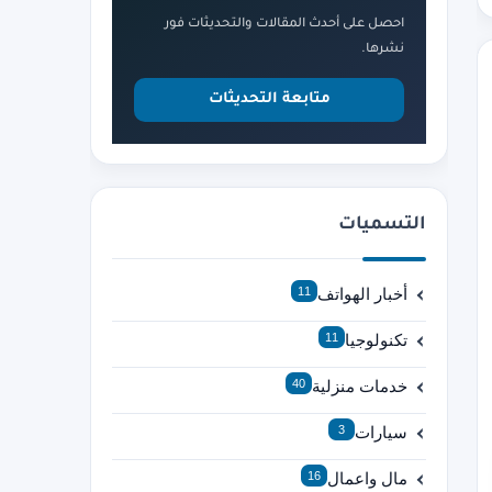
احصل على أحدث المقالات والتحديثات فور
نشرها.
متابعة التحديثات
التسميات
أخبار الهواتف
11
تكنولوجيا
11
خدمات منزلية
40
سيارات
3
مال واعمال
16