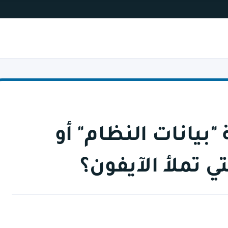
يانات النظام" أو
ي تملأ الآيفون؟