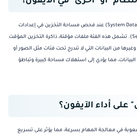
نظام" أو "أخرى" في الآيفون؟
تظهر فئة "أخرى" (Other) أو "بيانات النظام" (System Data) عند فحص مساحة التخزين في إعدادات
الآيفون (Settings > General > iPhone Storage). تشمل هذه الفئة ملفات مؤقتة، ذاكرة التخزين المؤقت
م، وغيرها من البيانات التي لا تندرج تحت فئات مثل الصور أو
 البيانات، مما يؤدي إلى استهلاك مساحة كبيرة وتباطؤ
 على أداء الآيفون؟
صعوبة في معالجة المهام بسرعة، مما يؤثر على
تسريع