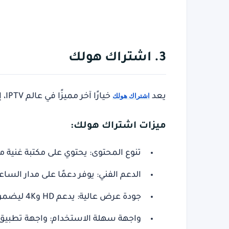
3. اشتراك هولك
يعد
اشتراك هولك
خيارًا آخر مميزًا في عالم IPTV، إذ يقدم مكتبة ضخمة من المحتويات والقنوات المتنوعة.
ميزات اشتراك هولك:
تنوع المحتوى
: يحتوي على مكتبة غنية من
الدعم الفني
: يوفر دعمًا على مدار السا
جودة عرض عالية
: يدعم HD و4K ليضمن مشاهدة واضحة وممتعة.
واجهة سهلة الاستخدام
: واجهة تطبيق