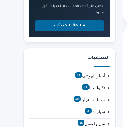
احصل على أحدث المقالات والتحديثات فور
نشرها.
متابعة التحديثات
التسميات
أخبار الهواتف
11
تكنولوجيا
11
خدمات منزلية
40
سيارات
3
مال واعمال
16