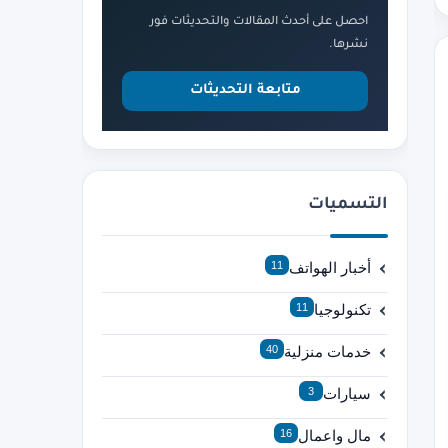
احصل على أحدث المقالات والتحديثات فور
نشرها.
متابعة التحديثات
التسميات
أخبار الهواتف
11
تكنولوجيا
11
خدمات منزلية
40
سيارات
3
مال واعمال
16