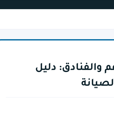
م والفنادق: دليل
صيانة