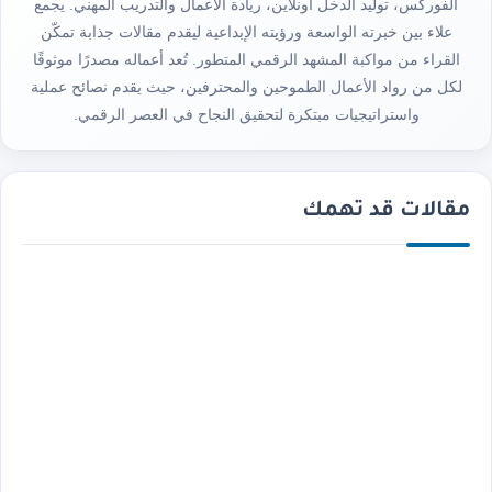
الفوركس، توليد الدخل أونلاين، ريادة الأعمال والتدريب المهني. يجمع
علاء بين خبرته الواسعة ورؤيته الإبداعية ليقدم مقالات جذابة تمكّن
القراء من مواكبة المشهد الرقمي المتطور. تُعد أعماله مصدرًا موثوقًا
لكل من رواد الأعمال الطموحين والمحترفين، حيث يقدم نصائح عملية
واستراتيجيات مبتكرة لتحقيق النجاح في العصر الرقمي.
مقالات قد تهمك