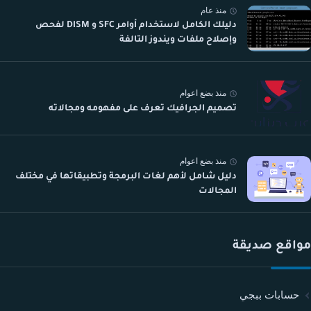
منذ عام
دليلك الكامل لاستخدام أوامر SFC و DISM لفحص
وإصلاح ملفات ويندوز التالفة
منذ بضع اعوام
تصميم الجرافيك تعرف على مفهومه ومجالاته
منذ بضع اعوام
دليل شامل لأهم لغات البرمجة وتطبيقاتها في مختلف
المجالات
مواقع صديقة
حسابات ببجي